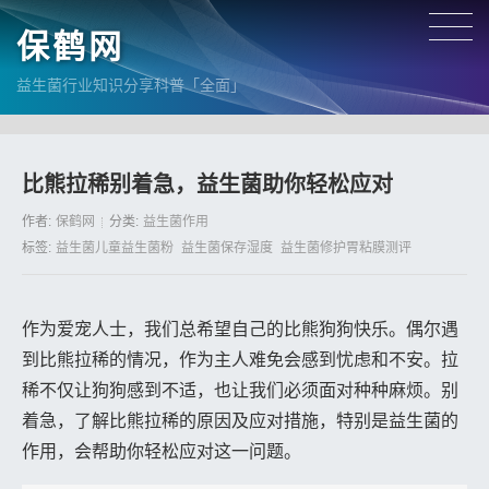
保鹤网
益生菌行业知识分享科普「全面」
比熊拉稀别着急，益生菌助你轻松应对
作者:
保鹤网
分类:
益生菌作用
标签:
益生菌儿童益生菌粉
益生菌保存湿度
益生菌修护胃粘膜测评
作为爱宠人士，我们总希望自己的比熊狗狗快乐。偶尔遇
到比熊拉稀的情况，作为主人难免会感到忧虑和不安。拉
稀不仅让狗狗感到不适，也让我们必须面对种种麻烦。别
着急，了解比熊拉稀的原因及应对措施，特别是益生菌的
作用，会帮助你轻松应对这一问题。