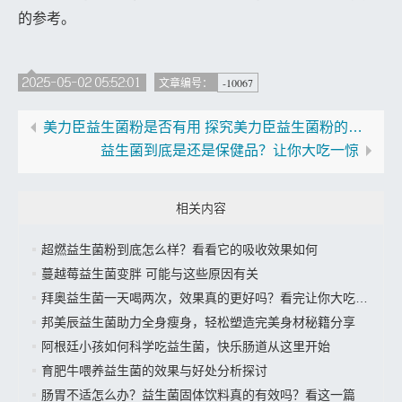
的参考。
2025-05-02 05:52:01
-10067
文章编号：
美力臣益生菌粉是否有用 探究美力臣益生菌粉的功效
益生菌到底是还是保健品？让你大吃一惊
相关内容
超燃益生菌粉到底怎么样？看看它的吸收效果如何
蔓越莓益生菌变胖 可能与这些原因有关
拜奥益生菌一天喝两次，效果真的更好吗？看完让你大吃一惊
邦美辰益生菌助力全身瘦身，轻松塑造完美身材秘籍分享
阿根廷小孩如何科学吃益生菌，快乐肠道从这里开始
育肥牛喂养益生菌的效果与好处分析探讨
肠胃不适怎么办？益生菌固体饮料真的有效吗？看这一篇