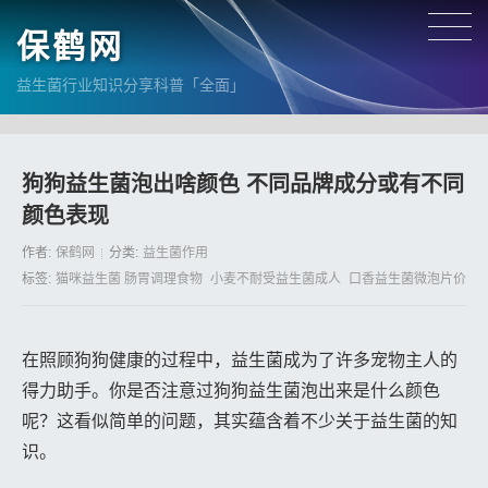
保鹤网
益生菌行业知识分享科普「全面」
狗狗益生菌泡出啥颜色 不同品牌成分或有不同
颜色表现
作者:
保鹤网
分类:
益生菌作用
标签:
猫咪益生菌 肠胃调理食物
小麦不耐受益生菌成人
口香益生菌微泡片价格
在照顾狗狗健康的过程中，益生菌成为了许多宠物主人的
得力助手。你是否注意过狗狗益生菌泡出来是什么颜色
呢？这看似简单的问题，其实蕴含着不少关于益生菌的知
识。