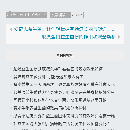
2025-05-01 03:57:17
-10087
文章编号：
爱奇思益生菌，让你轻松拥有肠道美丽与舒适，必看
胶原蛋白益生菌粉的作用功效全解析
相关内容
超燃益生菌粉到底怎么样？看看它的吸收效果如何
蔓越莓益生菌变胖 可能与这些原因有关
拜奥益生菌一天喝两次，效果真的更好吗？看完让你大吃一惊
邦美辰益生菌助力全身瘦身，轻松塑造完美身材秘籍分享
阿根廷小孩如何科学吃益生菌，快乐肠道从这里开始
育肥牛喂养益生菌的效果与好处分析探讨
肠胃不适怎么办？益生菌固体饮料真的有效吗？看这一篇
把益生菌混入猫粮，猫咪的生活会发生什么惊喜变化？