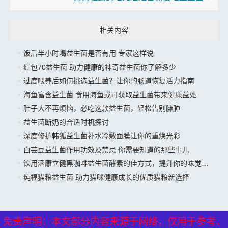
相关内容
饭后半小时喝益生菌是否有用 专家这样说
红包70益生菌 助力健康的神奇益生菌你了解多少
过度喂养后如何挑选益生菌？让你的肠道恢复活力指南
海鱼富含益生菌 食用海鱼或可获取益生菌带来健康益处
肚子大不再烦恼，必吃这款益生菌，轻松告别臃肿
益生菌断奶的合适时机探讨
深度修护韩狐益生菌补水冷敷面膜让你的重焕光彩
白芸豆益生菌作用功效及禁忌 你需要知道的那些事儿
饮用涵康立健黑咖啡益生菌酵素的佳方式，提升你的味觉体验
纯福猫粮益生菌 助力猫咪健康成长的优质猫粮新选择
免责声明：本文部分内容来源于网络，仅用于参考、
免责声明：本文部分内容来源于网络，仅用于参考、