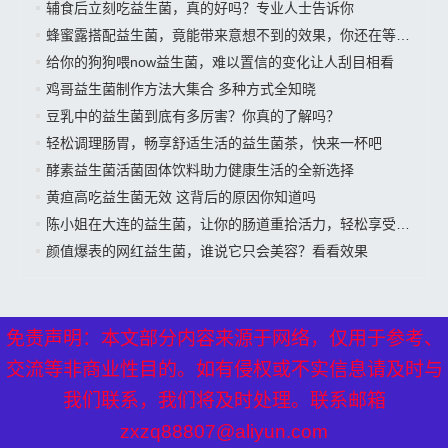
辅食后立刻吃益生菌，真的好吗？专业人士告诉你
蜂蜜露搭配益生菌，竟能带来意想不到的效果，你还在等什么？
给你的狗狗喂now益生菌，难以置信的变化让人刮目相看
鸡哥益生菌制作方法大集合 多种方式全知晓
豆乳中的益生菌到底有多厉害？你真的了解吗？
轻松调理肠胃，畅享舒适生活的益生菌茶，快来一杯吧
酵素益生菌活菌固体饮料助力健康生活的全新选择
黄疸高吃益生菌无效 这背后的原因你知道吗
陈小姐在大连的益生菌，让你的肠道重拾活力，轻松享受美好生活”
颜值爆表的网红益生菌，谁说它只会美容？看看效果
免责声明：本文部分内容来源于网络，仅用于参考、
免责声明：本文部分内容来源于网络，仅用于参考、
交流等非商业性目的。如有侵权或不实信息请及时与
交流等非商业性目的。如有侵权或不实信息请及时与
XML地图
---
网站地图
----
热点关注
---备案号：
京ICP备17024281
我们联系，我们将及时处理。联系邮箱
我们联系，我们将及时处理。联系邮箱
号-1
zxzq88807@aliyun.com
zxzq88807@aliyun.com