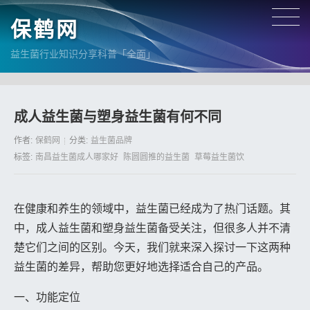
保鹤网
益生菌行业知识分享科普「全面」
成人益生菌与塑身益生菌有何不同
作者:
保鹤网
分类:
益生菌品牌
标签:
南昌益生菌成人哪家好
陈圆圆推的益生菌
草莓益生菌饮
在健康和养生的领域中，益生菌已经成为了热门话题。其
中，成人益生菌和塑身益生菌备受关注，但很多人并不清
楚它们之间的区别。今天，我们就来深入探讨一下这两种
益生菌的差异，帮助您更好地选择适合自己的产品。
一、功能定位