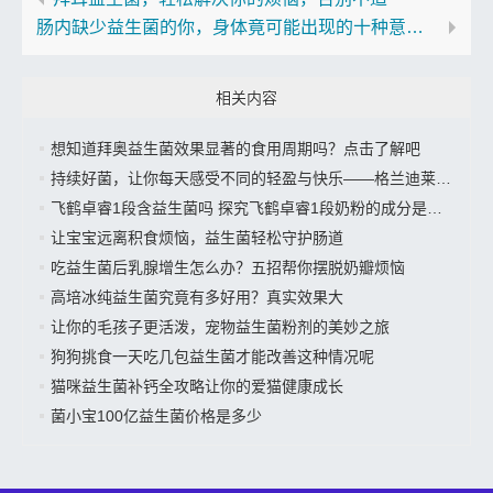
肠内缺少益生菌的你，身体竟可能出现的十种意想不到的变化
相关内容
想知道拜奥益生菌效果显著的食用周期吗？点击了解吧
持续好菌，让你每天感受不同的轻盈与快乐——格兰迪莱益生菌来袭”
飞鹤卓睿1段含益生菌吗 探究飞鹤卓睿1段奶粉的成分是否有益生菌
让宝宝远离积食烦恼，益生菌轻松守护肠道
吃益生菌后乳腺增生怎么办？五招帮你摆脱奶瓣烦恼
高培冰纯益生菌究竟有多好用？真实效果大
让你的毛孩子更活泼，宠物益生菌粉剂的美妙之旅
狗狗挑食一天吃几包益生菌才能改善这种情况呢
猫咪益生菌补钙全攻略让你的爱猫健康成长
菌小宝100亿益生菌价格是多少