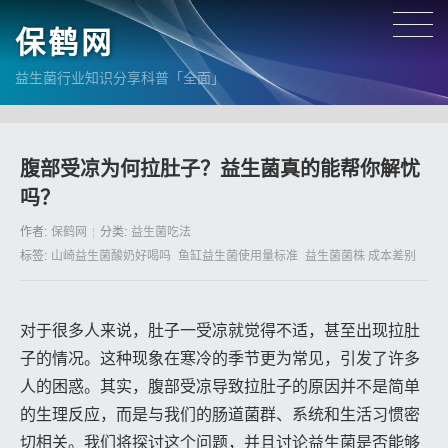
保鹤网
益生菌行业知识分享科普「全面」
腹部受凉为何拉肚子？益生菌真的能帮你解忧
吗？
作者:
保鹤网
分类:
益生菌吃法
标签:
山崎益生菌酸奶好喝吗
鱼缸益生菌使用量标准
益生菌菌株 成本差别
对于很多人来说，肚子一受凉就觉得不适，甚至出现拉肚
子的情况。这种现象在寒冷的季节更为常见，引发了许多
人的困惑。其实，腹部受凉导致拉肚子的原因并不是简单
的生理反应，而是与我们的肠道菌群、系统和生活习惯密
切相关。我们将探讨这个问题，并且讨论益生菌是否能够