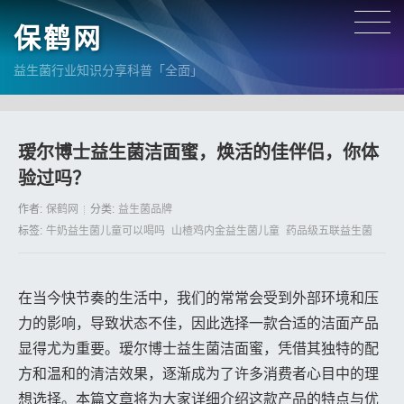
保鹤网
益生菌行业知识分享科普「全面」
瑷尔博士益生菌洁面蜜，焕活的佳伴侣，你体
验过吗？
作者:
保鹤网
分类:
益生菌品牌
标签:
牛奶益生菌儿童可以喝吗
山楂鸡内金益生菌儿童
药品级五联益生菌
在当今快节奏的生活中，我们的常常会受到外部环境和压
力的影响，导致状态不佳，因此选择一款合适的洁面产品
显得尤为重要。瑷尔博士益生菌洁面蜜，凭借其独特的配
方和温和的清洁效果，逐渐成为了许多消费者心目中的理
想选择。本篇文章将为大家详细介绍这款产品的特点与优