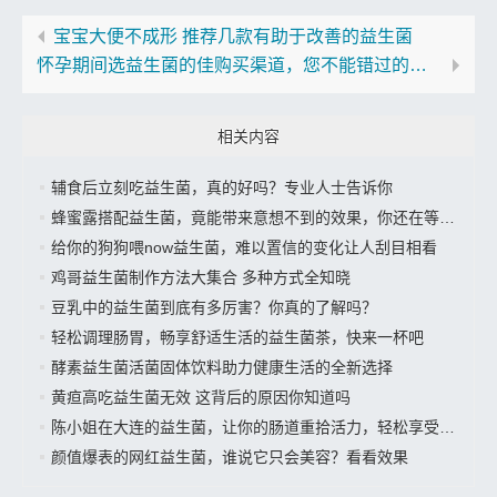
宝宝大便不成形 推荐几款有助于改善的益生菌
怀孕期间选益生菌的佳购买渠道，您不能错过的实用指南
相关内容
辅食后立刻吃益生菌，真的好吗？专业人士告诉你
蜂蜜露搭配益生菌，竟能带来意想不到的效果，你还在等什么？
给你的狗狗喂now益生菌，难以置信的变化让人刮目相看
鸡哥益生菌制作方法大集合 多种方式全知晓
豆乳中的益生菌到底有多厉害？你真的了解吗？
轻松调理肠胃，畅享舒适生活的益生菌茶，快来一杯吧
酵素益生菌活菌固体饮料助力健康生活的全新选择
黄疸高吃益生菌无效 这背后的原因你知道吗
陈小姐在大连的益生菌，让你的肠道重拾活力，轻松享受美好生活”
颜值爆表的网红益生菌，谁说它只会美容？看看效果