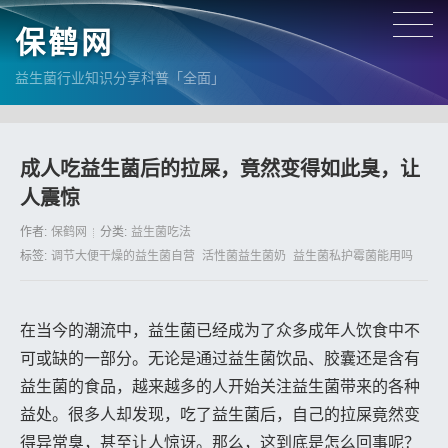
保鹤网
益生菌行业知识分享科普「全面」
成人吃益生菌后的拉屎，竟然变得如此臭，让
人震惊
作者:
保鹤网
分类:
益生菌吃法
标签:
调节大便干燥的益生菌自营
活性菌益生菌奶
益生菌私护霉菌能用吗
在当今的潮流中，益生菌已经成为了众多成年人饮食中不
可或缺的一部分。无论是通过益生菌饮品、胶囊还是含有
益生菌的食品，越来越多的人开始关注益生菌带来的各种
益处。很多人却发现，吃了益生菌后，自己的拉屎竟然变
得异常臭，甚至让人惊讶。那么，这到底是怎么回事呢？