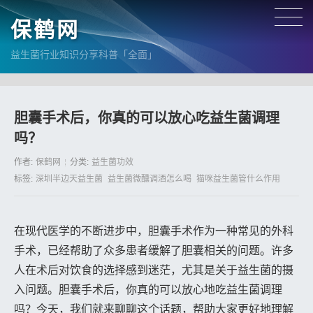
保鹤网
益生菌行业知识分享科普「全面」
胆囊手术后，你真的可以放心吃益生菌调理
吗？
作者:
保鹤网
分类:
益生菌功效
标签:
深圳半边天益生菌
益生菌微醺调酒怎么喝
猫咪益生菌管什么作用
在现代医学的不断进步中，胆囊手术作为一种常见的外科
手术，已经帮助了众多患者缓解了胆囊相关的问题。许多
人在术后对饮食的选择感到迷茫，尤其是关于益生菌的摄
入问题。胆囊手术后，你真的可以放心地吃益生菌调理
吗？今天，我们就来聊聊这个话题，帮助大家更好地理解