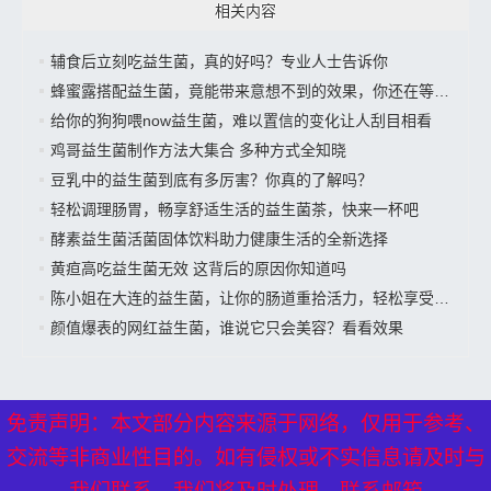
相关内容
辅食后立刻吃益生菌，真的好吗？专业人士告诉你
蜂蜜露搭配益生菌，竟能带来意想不到的效果，你还在等什么？
给你的狗狗喂now益生菌，难以置信的变化让人刮目相看
鸡哥益生菌制作方法大集合 多种方式全知晓
豆乳中的益生菌到底有多厉害？你真的了解吗？
轻松调理肠胃，畅享舒适生活的益生菌茶，快来一杯吧
酵素益生菌活菌固体饮料助力健康生活的全新选择
黄疸高吃益生菌无效 这背后的原因你知道吗
陈小姐在大连的益生菌，让你的肠道重拾活力，轻松享受美好生活”
颜值爆表的网红益生菌，谁说它只会美容？看看效果
免责声明：本文部分内容来源于网络，仅用于参考、
免责声明：本文部分内容来源于网络，仅用于参考、
交流等非商业性目的。如有侵权或不实信息请及时与
交流等非商业性目的。如有侵权或不实信息请及时与
XML地图
---
网站地图
----
热点关注
---备案号：
京ICP备17024281