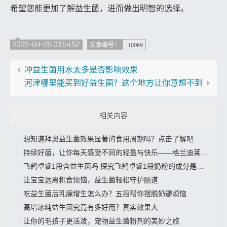
希望您能更加了解益生菌，进而做出明智的选择。
2025-04-25 03:54:52
-10089
文章编号：
冲益生菌用水太多是否影响效果
河津哪里能买到好益生菌？这个地方让你意想不到
相关内容
想知道拜奥益生菌效果显著的食用周期吗？点击了解吧
持续好菌，让你每天感受不同的轻盈与快乐——格兰迪莱益生菌来袭”
飞鹤卓睿1段含益生菌吗 探究飞鹤卓睿1段奶粉的成分是否有益生菌
让宝宝远离积食烦恼，益生菌轻松守护肠道
吃益生菌后乳腺增生怎么办？五招帮你摆脱奶瓣烦恼
高培冰纯益生菌究竟有多好用？真实效果大
让你的毛孩子更活泼，宠物益生菌粉剂的美妙之旅