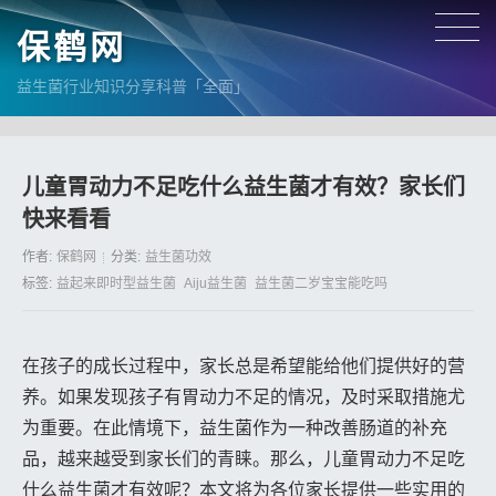
保鹤网
益生菌行业知识分享科普「全面」
儿童胃动力不足吃什么益生菌才有效？家长们
快来看看
作者:
保鹤网
分类:
益生菌功效
标签:
益起来即时型益生菌
Aiju益生菌
益生菌二岁宝宝能吃吗
在孩子的成长过程中，家长总是希望能给他们提供好的营
养。如果发现孩子有胃动力不足的情况，及时采取措施尤
为重要。在此情境下，益生菌作为一种改善肠道的补充
品，越来越受到家长们的青睐。那么，儿童胃动力不足吃
什么益生菌才有效呢？本文将为各位家长提供一些实用的